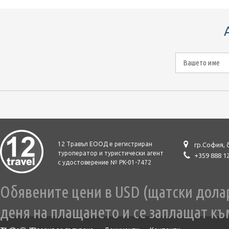
12 Травъл ЕООД е регистриран
гр.София, 
туроператор и туристически агент
+359 888 1
с удостоверение № PK-01-7472
Обявените цени в USD (щатски долар)
деня на плащането и се заплащат къ