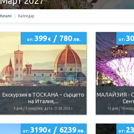
Март 2027
Начало
Календар
399
/
780
3
€
лв.
от:
от:
Екскурзия в ТОСКАНА – сърцето
МАЛАЙЗИЯ - С
на Италия,...
Сент
4 дни / 3 нощувки, дата: 21.08.2026 г.
13 дни / 10 нощу
3190
/
6239
2
€
лв.
от:
от: