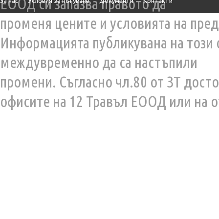
ЕООД си запазва правото да
За нас
Условия за пътуване
Документи
Контакти
променя цените и условията на пред
Информацията публикувана на този 
междувременно да са настъпили
промени. Съгласно чл.80 от ЗТ дост
офисите на 12 Травъл ЕООД или на о