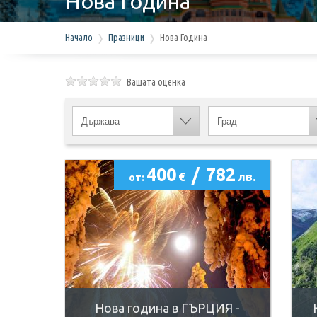
Нова Година
Начало
Празници
Нова Година
Вашата оценка
400
/
782
€
лв.
от:
Нова година в ГЪРЦИЯ -