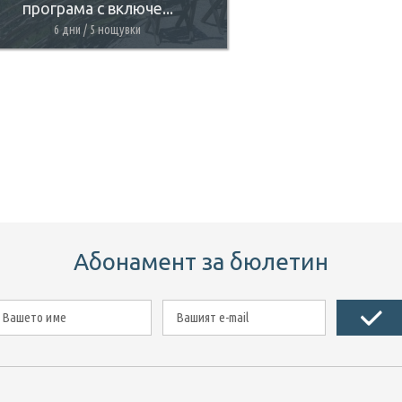
програма с включе...
6 дни / 5 нощувки
Абонамент за бюлетин