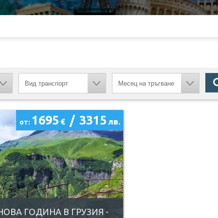
1695
/
3315
€
лв.
от:
НОВА ГОДИНА В ГРУЗИЯ -