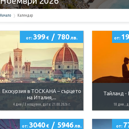
Ноември 2026
Начало
Календар
399
/
780
1
€
лв.
от:
от:
Екскурзия в ТОСКАНА – сърцето
Тайланд - 
на Италия,...
4 дни / 3 нощувки, дата: 21.08.2026 г.
10 дни , д
3040
/
5946
7
€
лв.
от:
от: