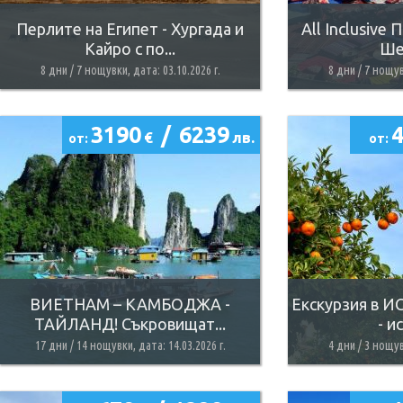
Перлите на Египет - Хургада и
All Inclusive
Кайро с по...
Шей
8 дни / 7 нощувки, дата: 03.10.2026 г.
8 дни / 7 нощув
3190
/
6239
€
лв.
от:
от:
ВИЕТНАМ – КАМБОДЖА -
Екскурзия в И
ТАЙЛАНД! Съкровищат...
- и
17 дни / 14 нощувки, дата: 14.03.2026 г.
4 дни / 3 нощув