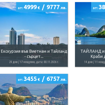
4999
/
9777
3
€
лв.
от:
от:
Екскурзия във Виетнам и Тайланд
ТАЙЛАНД и
- сърцет...
Краби д
20 дни / 17 нощувки, дата: 08.11.2026 г.
14 дни / 11 нощу
3455
/
6757
€
лв.
от: