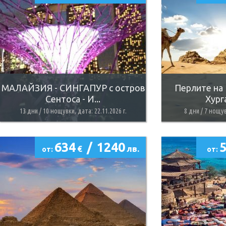
МАЛАЙЗИЯ - СИНГАПУР с остров
Перлите на 
Сентоса - И...
Хурга
13 дни / 10 нощувки, дата: 22.11.2026 г.
8 дни / 7 нощув
634
/
1240
€
лв.
от:
от: