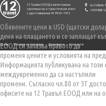
12 Травъл ЕООД е регистриран
гр.София, 
туроператор и туристически агент
+359 888 1
с удостоверение № PK-01-7472
Обявените цени в USD (щатски долар)
деня на плащането и се заплащат къ
ЕООД си запазва правото да
За нас
Условия за пътуване
Документи
Контакти
променя цените и условията на пред
Информацията публикувана на този 
междувременно да са настъпили
промени. Съгласно чл.80 от ЗТ дост
офисите на 12 Травъл ЕООД или на о