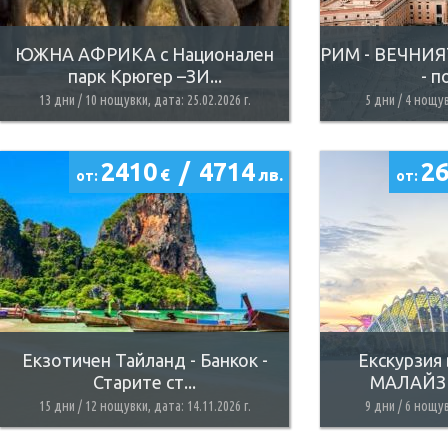
ЮЖНА АФРИКА с Национален
РИМ - ВЕЧНИЯТ
парк Крюгер –ЗИ...
- п
13 дни / 10 нощувки, дата: 25.02.2026 г.
5 дни / 4 нощув
2410
/
4714
2
€
лв.
от:
от:
Екзотичен Тайланд - Банкок -
Екскурзия
Старите ст...
МАЛАЙЗИЯ
15 дни / 12 нощувки, дата: 14.11.2026 г.
9 дни / 6 нощув