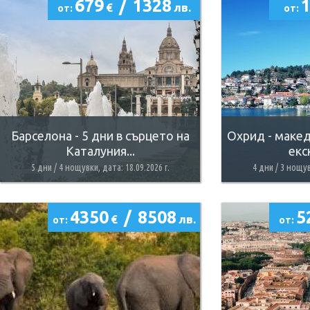
679
/
1328
€
лв.
от:
от:
Барселона - 5 дни в сърцето на
Охрид - макед
Каталуния...
екс
5 дни / 4 нощувки, дата: 18.09.2026 г.
4 дни / 3 нощув
4350
/
8508
5
€
лв.
от:
от: