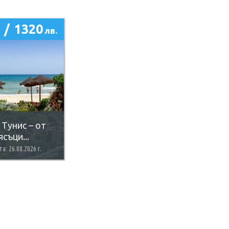
/
1320
лв.
Тунис – от
съци...
а: 26.08.2026 г.