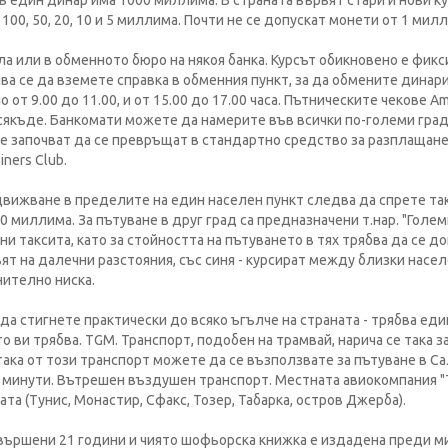
 в един динар има 1000 миллима. В страната вървят стари и нови к
, 100, 50, 20, 10 и 5 миллима. Почти не се допускат монети от 1 мил
а или в обменното бюро на някоя банка. Курсът обикновено е фикси
ва се да вземете справка в обменния пункт, за да обмените динар
т 9.00 до 11.00, и от 15.00 до 17.00 часа. Пътническите чекове Ame
сякъде. Банкомати можете да намерите във всички по-големи град
е започват да се превръщат в стандартно средство за разплащане
iners Club.
идвижване в пределите на един населен пункт следва да спрете так
0 миллима. За пътуване в друг град са предназначени т.нар. "Голем
ни таксита, като за стойността на пътуването в тях трябва да се д
т на далечни разстояния, със синя - курсират между близки насел
нително ниска.
да стигнете практически до всяко ъгълче на страната - трябва ед
о ви трябва. TGM. Транспорт, подобен на трамвай, нарича се така 
 така от този транспорт можете да се възползвате за пътуване в Са
35 минути. Вътрешен въздушен транспорт. Местната авиокомпания 
а (Тунис, Монастир, Сфакс, Тозер, Табарка, остров Джерба).
навършени 21 години и чиято шофьорска книжка е издадена преди м