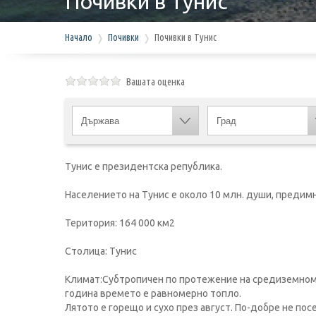
Почивки в Тунис
Начало
Почивки
Почивки в Тунис
Вашата оценка
Тунис е президентска република.
Населението на Тунис е около 10 млн. души, предимно
Територия: 164 000 км2
Столица: Тунис
Климат:Субтропичен по протежение на средиземномор
година времето е равномерно топло.
Лятото е горещо и сухо през август. По-добре не по