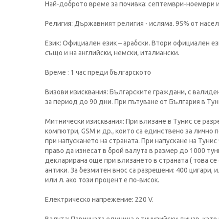
Най-доброто време за почивка: септември-ноември 
Религия: Държавният религия - исляма. 95% от насел
Език: Официален език – арабски. Втори официален ези
също и на английски, немски, италиански.
Време : 1 час преди българското
Визови изисквания: Българските граждани, с валиден
за период до 90 дни. При пътуване от България в Ту
Митнически изисквания: При влизане в Тунис се раз
компютри, GSM и др., които са единствено за лично 
при напускането на страната. При напускане на Туни
право да изнесат в брой валута в размер до 1000 ту
декларирана още при влизането в страната ( това се 
антики. За безмитен внос са разрешени: 400 цигари, 
или л. ако този процент е по-висок.
Електрическо напрежение: 220 V.