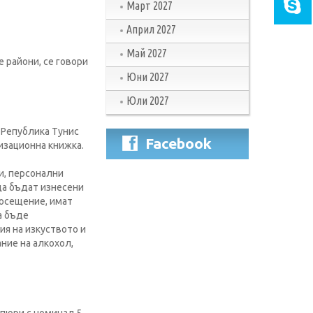
Март 2027
Април 2027
Май 2027
е райони, се говори
Юни 2027
Юли 2027
 Република Тунис
Facebook
низационна книжка.
и, персонални
 да бъдат изнесени
посещение, имат
а бъде
ия на изкуството и
ание на алкохол,