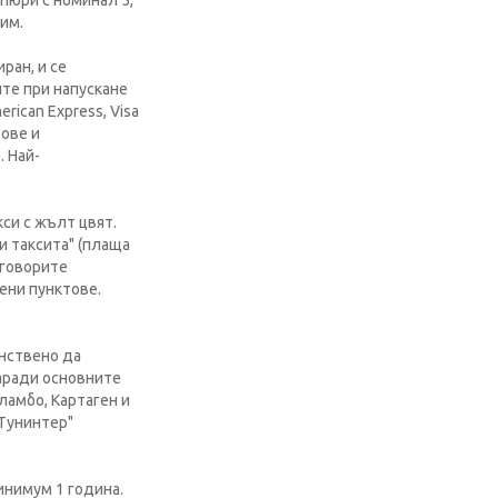
упюри с номинал 5,
лим.
ран, и се
ите при напускане
rican Express, Visa
ове и
. Най-
си с жълт цвят.
и таксита" (плаща
оговорите
ени пунктове.
инствено да
заради основните
ламбо, Картаген и
"Тунинтер"
инимум 1 година.