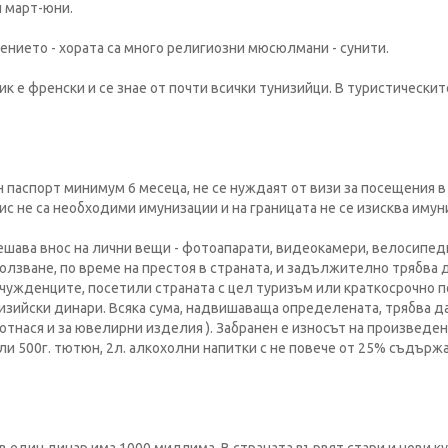
и март-юни.
ението - хората са много религиозни мюсюлмани - сунити.
к е френски и се знае от почти всички тунизийци. В туристическит
 паспорт минимум 6 месеца, не се нуждаят от визи за посещения в
нис не са необходими имунизации и на границата не се изисква иму
решава внос на лични вещи - фотоапарати, видеокамери, велосипед
ползване, по време на престоя в страната, и задължително трябва
с чужденците, посетили страната с цел туризъм или краткосрочно 
низийски динари. Всяка сума, надвишаваща определената, трябва д
отнася и за ювелирни изделия ). Забранен е износът на произведен
или 500г. тютюн, 2л. алкохолни напитки с не повече от 25% съдърж