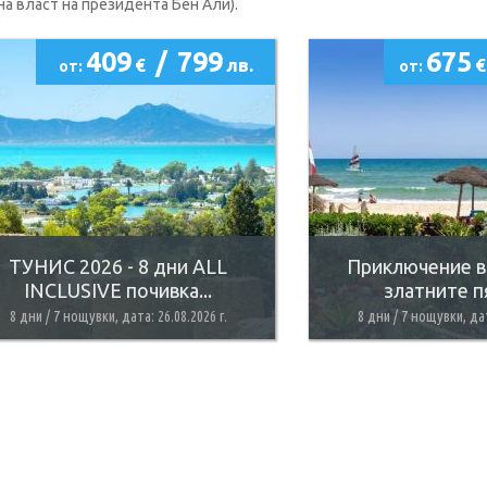
на власт на президента Бен Али).
409
/
799
675
€
лв.
€
от:
от:
ТУНИС 2026 - 8 дни ALL
Приключение в 
INCLUSIVE почивка...
златните пя
8 дни / 7 нощувки, дата: 26.08.2026 г.
8 дни / 7 нощувки, дат