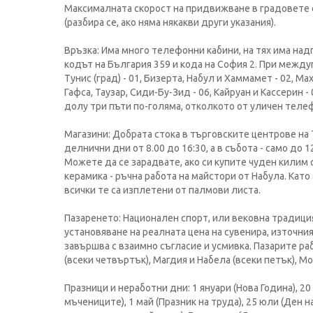
Максималната скорост на придвижване в градовете е 5
(разбира се, ако няма някакви други указания).
Връзка: Има много телефонни кабини, на тях има надп
кодът на България 359 и кода на София 2. При между
Тунис (град) - 01, Бизерта, Набул и Хаммамет - 02, Мах
Гафса, Таузар, Сиди-Бу-Зид - 06, Кайруан и Кассерин - 
долу три пъти по-голяма, отколкото от уличен теле
Магазини: Добрата стока в търговските центрове на 
делнични дни от 8.00 до 16:30, а в събота - само до 
Можете да се зарадвате, ако си купите чуден килим 
керамика - ръчна работа на майстори от Набула. Кат
всички те са изплетени от палмови листа.
Пазаренето: Национален спорт, или вековна традиция
установяване на реалната цена на сувенира, източния
завършва с взаимно съгласие и усмивка. Пазарите раб
(всеки четвъртък), Магдия и Набела (всеки петък), Мон
Празници и неработни дни: 1 януари (Нова Година), 20
мъчениците), 1 май (Празник на труда), 25 юли (Ден н