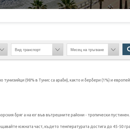
 тунизийци (98% в Тунис са араби), както и бербери (1%) и европей
ския бряг а на юг във вътрешните райони - тропически пустинен.
сещавайте южната част, където температурата достига до 45-50 гр