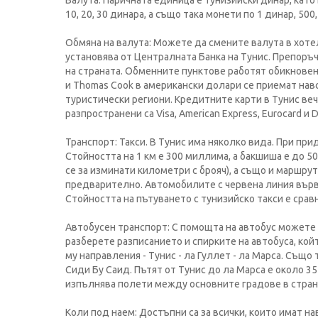
Валута: Паричната единица е тунизийски динар, като
10, 20, 30 динара, а също така монети по 1 динар, 500
Обмяна на валута: Можете да смените валута в хотел
установява от Централната Банка на Тунис. Препоръч
на страната. Обменните пунктове работят обикновено о
и Thomas Cook в американски долари се приемат нав
туристически региони. Кредитните карти в Тунис веч
разпространени са Visa, American Express, Eurocard и D
Транспорт: Такси. В Тунис има няколко вида. При пр
Стойността на 1 км е 300 миллима, а бакшиша е до 50
се за изминати километри с брояч), а също и маршрут
предварително. Автомобилите с червена линия вървя
Стойността на пътуването с тунизийско такси е срав
Автобусен транспорт: С помощта на автобус можете 
разберете разписанието и спирките на автобуса, койт
му направления - Тунис - ла Гуллет - ла Марса. Също
Сиди Бу Саид. Пътят от Тунис до ла Марса е около 
изпълнява полети между основните градове в странат
Коли под наем: Достъпни са за всички, които имат 