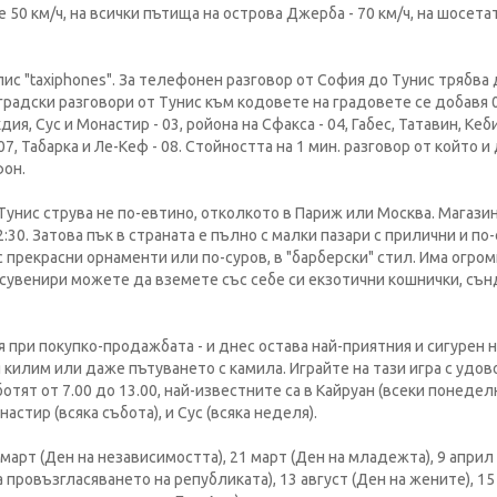
0 км/ч, на всички пътища на острова Джерба - 70 км/ч, на шосетата
ис "taxiphones". За телефонен разговор от София до Тунис трябва 
градски разговори от Тунис към кодовете на градовете се добавя 0:
дия, Сус и Монастир - 03, ройона на Сфакса - 04, Габес, Татавин, Кеб
07, Табарка и Ле-Кеф - 08. Стойността на 1 мин. разговор от който и 
фон.
Тунис струва не по-евтино, отколкото в Париж или Москва. Магази
12:30. Затова пък в страната е пълно с малки пазари с прилични и по
с прекрасни орнаменти или по-суров, в "барберски" стил. Има огро
о сувенири можете да вземете със себе си екзотични кошнички, сън
 при покупко-продажбата - и днес остава най-приятния и сигурен н
 килим или даже пътуването с камила. Играйте на тази игра с удов
отят от 7.00 до 13.00, най-известните са в Кайруан (всеки понеде
астир (всяка събота), и Сус (всяка неделя).
 март (Ден на независимостта), 21 март (Ден на младежта), 9 април
а провъзгласяването на републиката), 13 август (Ден на жените), 15