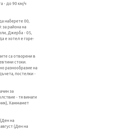
 - до 90 км/ч
да наберете 00,
 за района на
или, Джерба - 05,
да е хотел е горе-
ните са отворени в
-евтини стоки.
мно разнообразие на
дъчета, постелки -
ачин за
олствие - тя винаги
лник), Хаммамет
 (Ден на
 август (Ден на