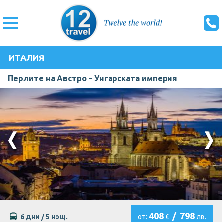
ИТАЛИЯ
Перлите на Австро - Унгарската империя
408
/
798
6 дни / 5 нощ.
от:
€
лв.