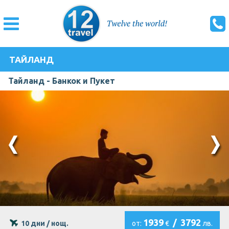
ТАЙЛАНД
Тайланд - Банкок и Пукет
1939
/
3792
10 дни / нощ.
от:
€
лв.