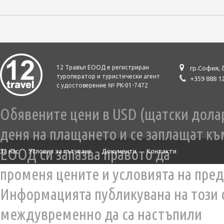
12 Травъл ЕООД е регистриран
гр.София, 
туроператор и туристически агент
+359 888 1
с удостоверение № PK-01-7472
Обявените цени в USD (щатски долар)
деня на плащането и се заплащат къ
ЕООД си запазва правото да
За нас
Условия за пътуване
Документи
Контакти
променя цените и условията на пред
Информацията публикувана на този 
междувременно да са настъпили