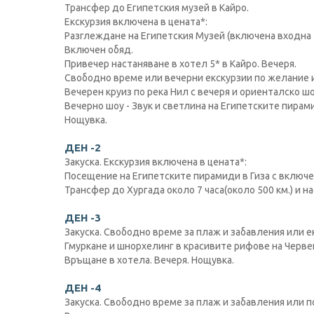
Трансфер до Египетския музей в Кайро.
Екскурзия включена в цената*:
Разглеждане на Египетския Музей (включена входна 
Включен обяд.
Привечер настаняване в хотел 5* в Кайро. Вечеря.
Свободно време или вечерни екскурзии по желание 
Вечерен круиз по река Нил с вечеря и ориенталско шо
Вечерно шоу - Звук и светлина на Египетските пирами
Нощувка.
ДЕН -2
Закуска. Екскурзия включена в цената*:
Посещение на Египетските пирамиди в Гиза с включе
Трансфер до Хургада около 7 часа(около 500 км.) и н
ДЕН -3
Закуска. Свободно време за плаж и забавления или е
Гмуркане и шнорхелинг в красивите рифове на Черве
Връщане в хотела. Вечеря. Нощувка.
ДЕН -4
Закуска. Свободно време за плаж и забавления или п