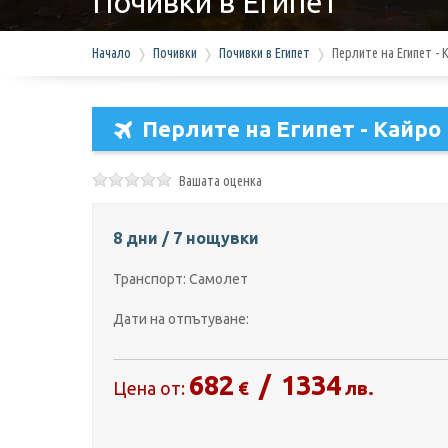
Почивки в Египет
Начало
Почивки
Почивки в Египет
Перлите на Египет - 
Перлите на Египет - Кайро
Вашата оценка
8 дни / 7 нощувки
Транспорт: Самолет
Дати на отпътуване:
682
/
1334
€
лв.
Цена от: