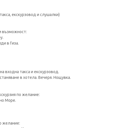
такса, екскурзовод и слушалки)
и възможност:
у.
ди в Гиза.
на входна такса и екскурзовод.
астаняване в хотела. Вечеря. Нощувка.
кскурзия по желание:
но Море.
о желание: