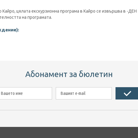
 Кайро, цялата екскурзионна програма в Кайро се извършва в -ДЕН
телността на програмата.
ждение):
Абонамент за бюлетин