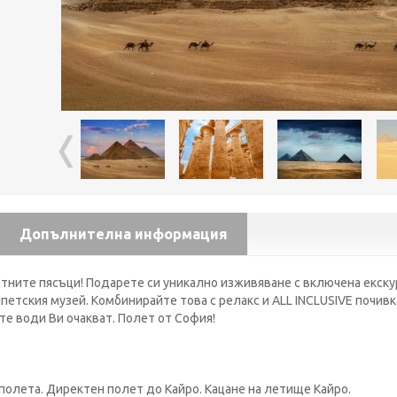
Допълнителна информация
атните пясъци! Подарете си уникално изживяване с включена екску
етския музей. Комбинирайте това с релакс и ALL INCLUSIVE почивка
е води Ви очакват. Полет от София!
полета. Директен полет до Кайро. Кацане на летище Кайро.