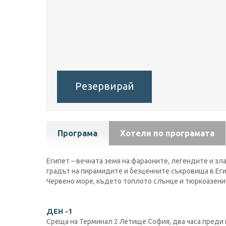
Резервирай
Програма
Хотели по програмата
Египет – вечната земя на фараоните, легендите и зл
градът на пирамидите и безценните съкровища в Егип
Червено море, където топлото слънце и тюркоазенит
ДЕН -1
Среща на Терминал 2 Летище София, два часа преди 