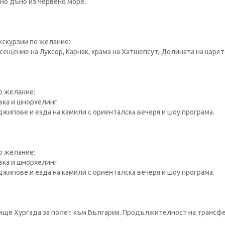
ено дъно из Червено море.
кскурзии по желание:
ещение на Луксор, Карнак, храма на Хатшепсут, Долината на царет
о желание:
вка и шнорхелинг
 джипове и езда на камили с ориенталска вечеря и шоу програма.
о желание:
вка и шнорхелинг
 джипове и езда на камили с ориенталска вечеря и шоу програма.
ище Хургада за полет към България. Продължителност на трансфе