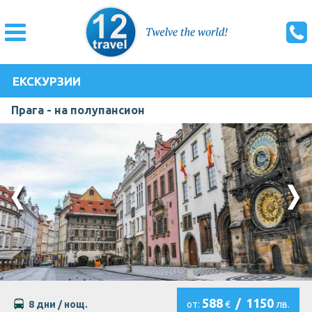
ЕКСКУРЗИИ
Прага - на полупансион
588
/
1150
8 дни / нощ.
от:
€
лв.