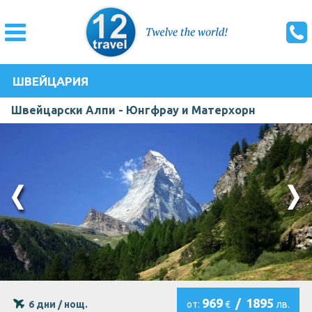
ШВЕЙЦАРИЯ
Швейцарски Алпи - Юнгфрау и Матерхорн
969
/
1895
6 дни / нощ.
от:
€
лв.