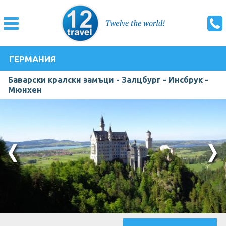
ГЕРМАНИЯ
Баварски кралски замъци - Залцбург - Инсбрук -
Мюнхен