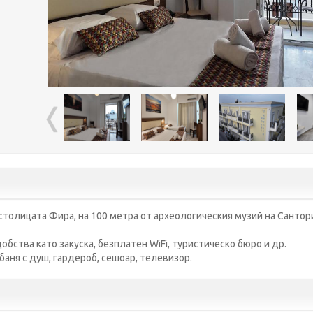
толицата Фира, на 100 метра от археологическия музий на Санторин
обства като закуска, безплатен WiFi, туристическо бюро и др.
баня с душ, гардероб, сешоар, телевизор.